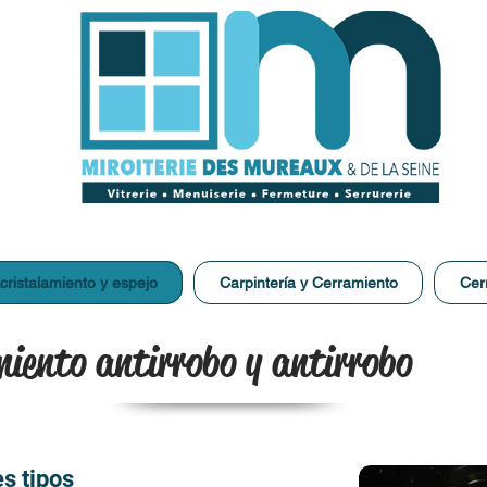
cristalamiento y espejo
Carpintería y Cerramiento
Cer
miento antirrobo y antirrobo
es tipos