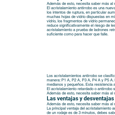
Además de esto, necesita saber más al 
El acristalamiento antirrobo es una nuev
los intentos de ruptura, en particular a
muchas hojas de vidrio dispuestas en mil
vidrio, los fragmentos de vidrio permane
reduce significativamente el riesgo de les
acristalamiento a prueba
de ladrones retr
suficiente como para hacer que falle.
Los acristalamientos antirrobo se clasifi
manera: P1 A, P2 A, P3 A, P4 A y P5 A. 
medianos y pequeños. Esta resistencia au
El acristalamiento retardado o antirrobo s
Además de esto, necesita saber más al 
Las ventajas y desventajas 
Además de esto, necesita saber más al 
La principal ventaja del acristalamiento 
de un rodaje es de 3 minutos, debes sab