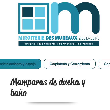
cristalamiento y espejo
Carpintería y Cerramiento
Cer
Mamparas de ducha y
baño