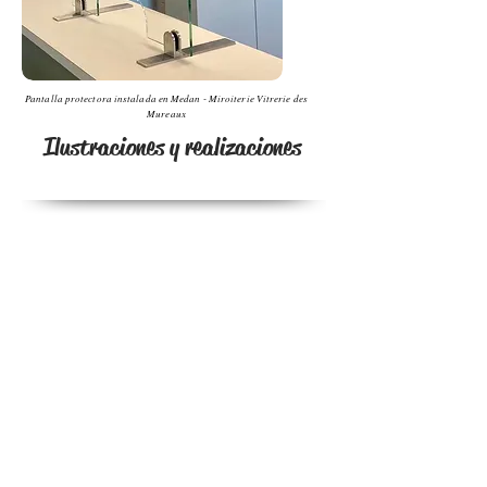
Pantalla protectora instalada en Medan - Miroiterie Vitrerie des
Mureaux
Ilustraciones y realizaciones