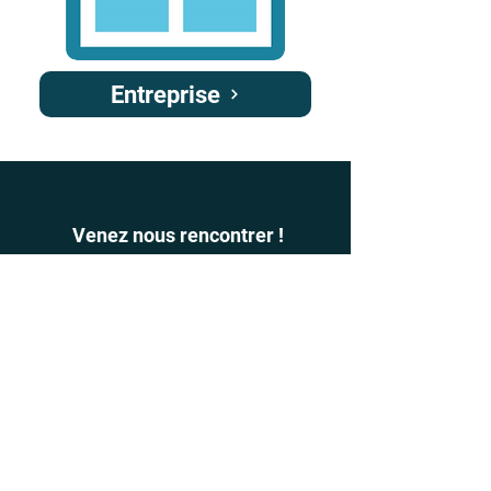
Entreprise
Venez nous rencontrer !
Du Lundi au Jeudi 8h30-12h et 13h30-17h30 |
Vendredi 8h-12h et 13h30-16h00
Devenir une entreprise intégrée dans le
verre & menuiseries extérieures,
recherchant constamment l’excellence et