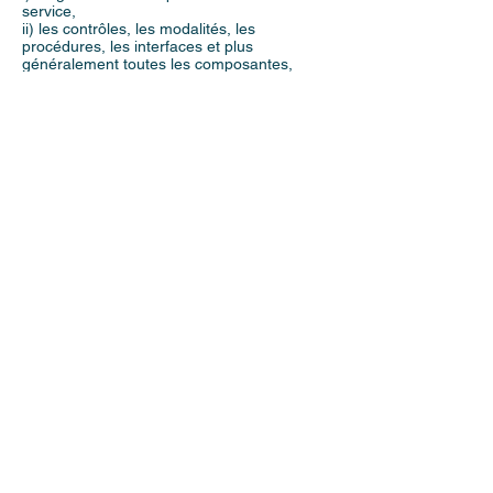
service,
ii) les contrôles, les modalités, les
procédures, les interfaces et plus
généralement toutes les composantes,
créations, illustrations et textes du service,
iii) les données disponibles sur le service.
A ce titre, l'extraction et/ou la réutilisation
d'une portion substantielle des contenus
disponibles sur le service ne peuvent être
accordées que par le propriétaire de
MIROITERIE VITRERIE DES MUREAUX.
miroiteriedesmureaux.com est la propriété
de la société MIROITERIE
DES MUREAUX
ET DE LA SEINE
(39317838900028)
.
Informatique et Liberté
Conformément à la législation française
"Informatique et Libertés", toute personne
citée dans ce service bénéficie d'un "droit
d'accès et de rectification" pour les
informations la concernant.
miroiteriedesmureaux.com est déclaré au
CNIL.
01 30 91 49 76
Appeler